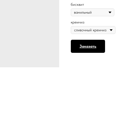
бисквит
кремчиз
Заказать