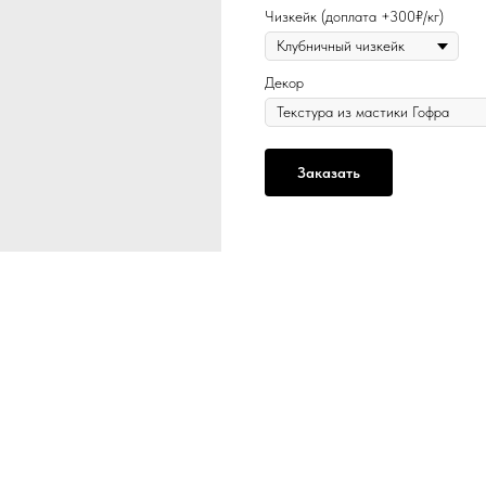
Чизкейк (доплата +300₽/кг)
Декор
Заказать