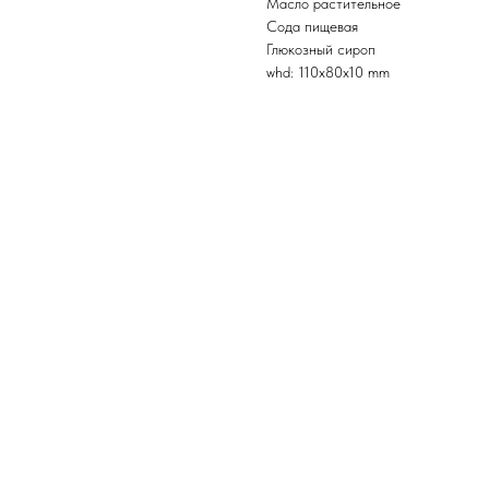
Масло растительное
Сода пищевая
Глюкозный сироп
whd: 110x80x10 mm