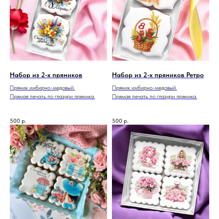
Набор из 2-х пряников
Набор из 2-х пряников Ретро
Пряник имбирно-медовый.
Пряник имбирно-медовый.
Прямая печать по глазури пряника.
Прямая печать по глазури пряника.
500
р.
500
р.