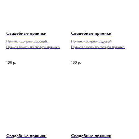
Свадебные пряники
Свадебные пряники
Пряник имбирно-медовый.
Пряник имбирно-медовый.
Прямая печать по глазури пряника.
Прямая печать по глазури пряника.
180
р.
180
р.
Свадебные пряники
Свадебные пряники