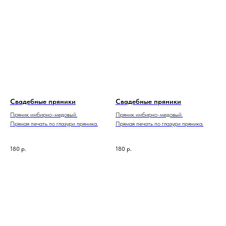
Свадебные пряники
Свадебные пряники
Пряник имбирно-медовый.
Пряник имбирно-медовый.
Прямая печать по глазури пряника.
Прямая печать по глазури пряника.
180
р.
180
р.