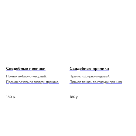
Свадебные пряники
Свадебные пряники
Пряник имбирно-медовый.
Пряник имбирно-медовый.
Прямая печать по глазури пряника.
Прямая печать по глазури пряника.
180
р.
180
р.