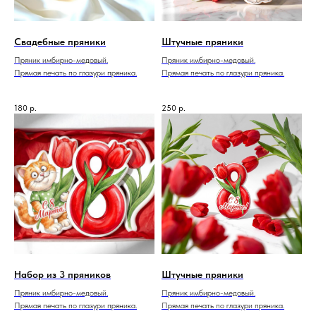
Свадебные пряники
Штучные пряники
Пряник имбирно-медовый.
Пряник имбирно-медовый.
Прямая печать по глазури пряника.
Прямая печать по глазури пряника.
180
р.
250
р.
Набор из 3 пряников
Штучные пряники
Пряник имбирно-медовый.
Пряник имбирно-медовый.
Прямая печать по глазури пряника.
Прямая печать по глазури пряника.