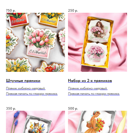
750
р.
250
р.
Штучные пряники
Набор из 2-х пряников
Пряник имбирно-медовый.
Пряник имбирно-медовый.
Прямая печать по глазури пряника.
Прямая печать по глазури пряника.
350
р.
500
р.