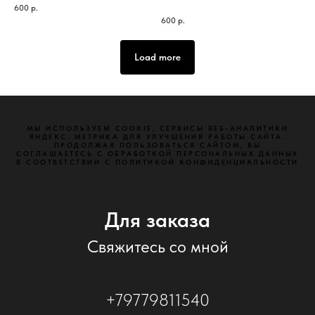
600
р.
600
р.
Load more
МЫ ИСПОЛЬЗУЕМ СООКІЕ, СЕРВИСЫ ВЕБ-АНАЛИТИКИ
ЯНДЕКС. МЕТРИКА ДЛЯ УЛУЧШЕНИЯ РАБОТЫ САЙТА.
ПРОДОЛЖАЯ ПОЛЬЗОВАТЬСЯ САЙТОМ, ВЫ
СОГЛАШАЕТЕСЬ С ОБРАБОТКОЙ ПЕРСОНАЛЬНЫХ ДАННЫХ
В СООТВЕТСТВИИ С ПОЛИТИКОЙ КОНФИДЕНЦИАЛЬНОСТИ
Для заказа
Свяжитесь со мной
+79779811540