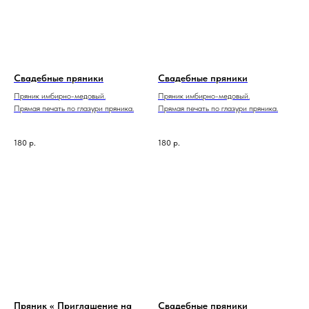
Свадебные пряники
Свадебные пряники
Пряник имбирно-медовый.
Пряник имбирно-медовый.
Прямая печать по глазури пряника.
Прямая печать по глазури пряника.
180
р.
180
р.
Пряник « Приглашение на
Свадебные пряники