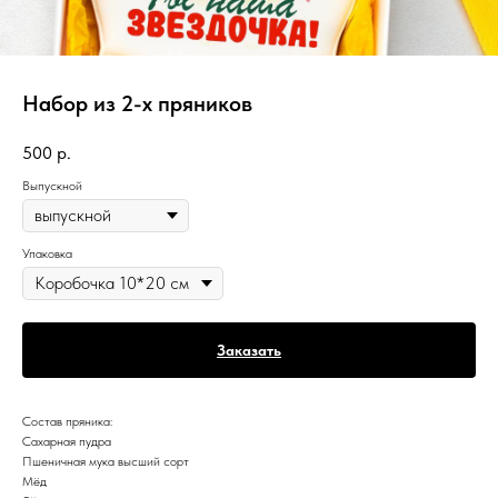
Набор из 2-х пряников
500
р.
Выпускной
Упаковка
Заказать
Состав пряника:
Сахарная пудра
Пшеничная мука высший сорт
Мёд