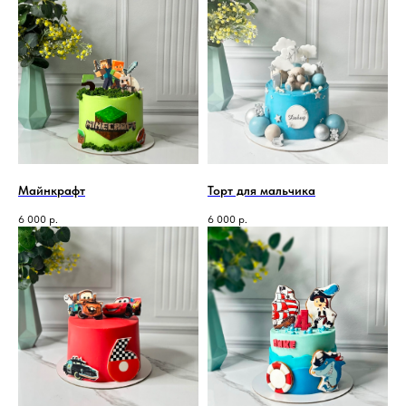
Майнкрафт
Торт для мальчика
6 000
р.
6 000
р.