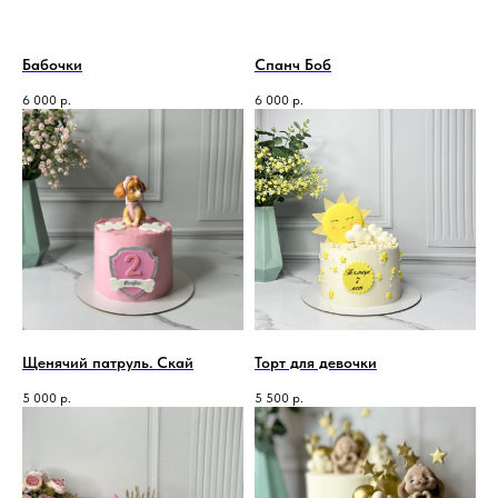
Бабочки
Спанч Боб
6 000
р.
6 000
р.
Щенячий патруль. Скай
Торт для девочки
5 000
р.
5 500
р.