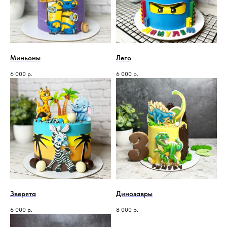
Миньоны
Лего
6 000
р.
6 000
р.
Зверята
Динозавры
6 000
р.
8 000
р.