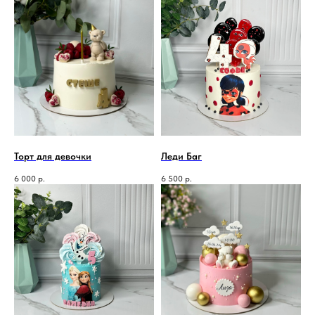
Торт для девочки
Леди Баг
6 000
р.
6 500
р.