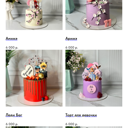
Анимэ
Аримэ
6 000
р.
6 000
р.
Леди Баг
Торт для девочки
6 000
р.
6 000
р.