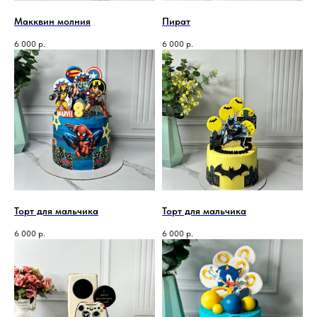
Макквин молния
Пират
6 000
р.
6 000
р.
Торт для мальчика
Торт для мальчика
6 000
р.
6 000
р.