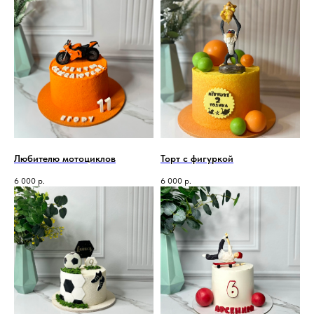
Любителю мотоциклов
Торт с фигуркой
6 000
р.
6 000
р.