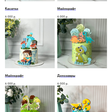
Касатки
Майнкрафт
6 000
р.
6 000
р.
Майнкрафт
Динозавры
6 000
р.
6 000
р.