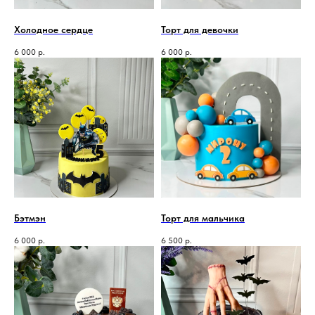
Холодное сердце
Торт для девочки
6 000
р.
6 000
р.
Бэтмэн
Торт для мальчика
6 000
р.
6 500
р.