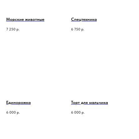
Морские животные
Спецтехника
7 250
р.
6 750
р.
Единорожка
Торт для мальчика
6 000
р.
6 000
р.