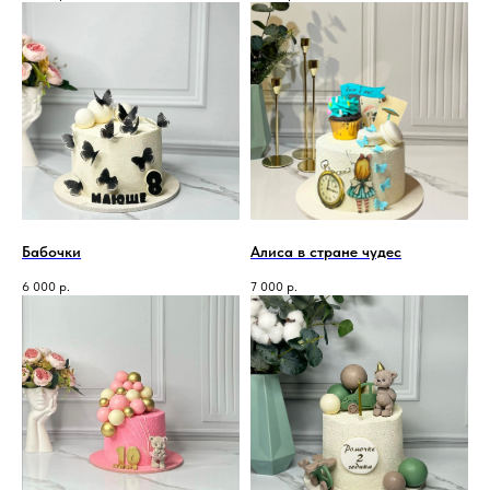
Бабочки
Алиса в стране чудес
6 000
р.
7 000
р.