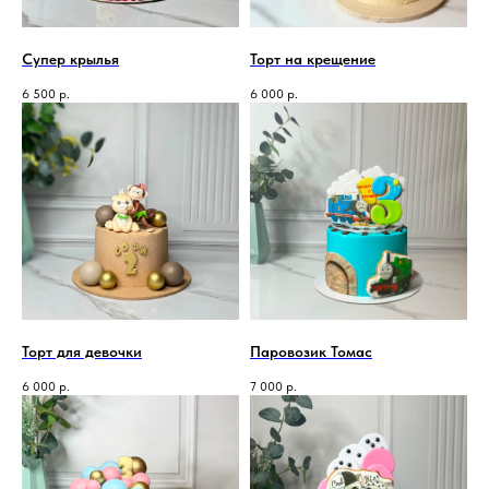
Супер крылья
Торт на крещение
6 500
р.
6 000
р.
Торт для девочки
Паровозик Томас
6 000
р.
7 000
р.