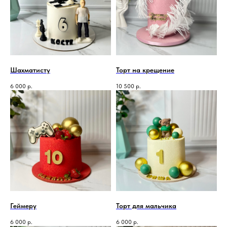
Шахматисту
Торт на крещение
6 000
р.
10 500
р.
Геймеру
Торт для мальчика
6 000
р.
6 000
р.