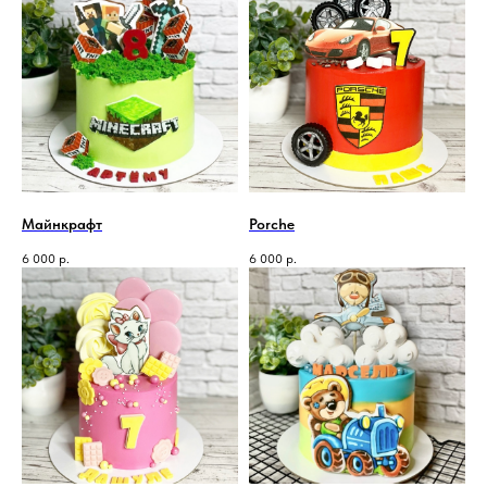
Майнкрафт
Porche
6 000
р.
6 000
р.